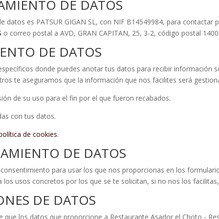
TAMIENTO DE DATOS
to de datos es PATSUR GIGAN SL, con NIF B14549984, para contactar pue
S
o correo postal a AVD, GRAN CAPITAN, 25, 3-2, código postal 14
IENTO DE DATOS
específicos donde puedes anotar tus datos para recibir información 
ros te aseguramos que la información que nos facilites será gestion
ión de su uso para el fin por el que fueron recabados.
as con tus datos.
política de cookies
.
TAMIENTO DE DATOS
u consentimiento para usar los que nos proporcionas en los formulari
los usos concretos por los que se te solicitan, si no nos los facilitas
IONES DE DATOS
e que los datos que proporcione a Restaurante Asador el Choto - Rest