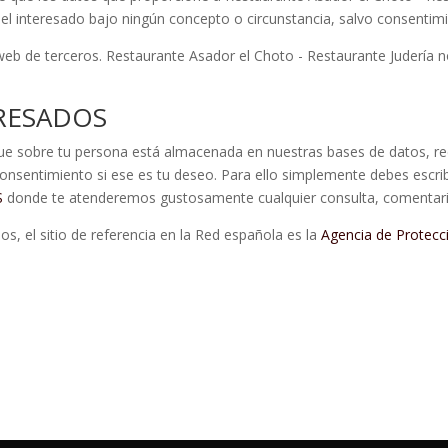
del interesado bajo ningún concepto o circunstancia, salvo consentimi
web de terceros. Restaurante Asador el Choto - Restaurante Judería n
RESADOS
e sobre tu persona está almacenada en nuestras bases de datos, rectifi
 consentimiento si ese es tu deseo. Para ello simplemente debes escrib
S
donde te atenderemos gustosamente cualquier consulta, comentario 
, el sitio de referencia en la Red española es la
Agencia de Protecc