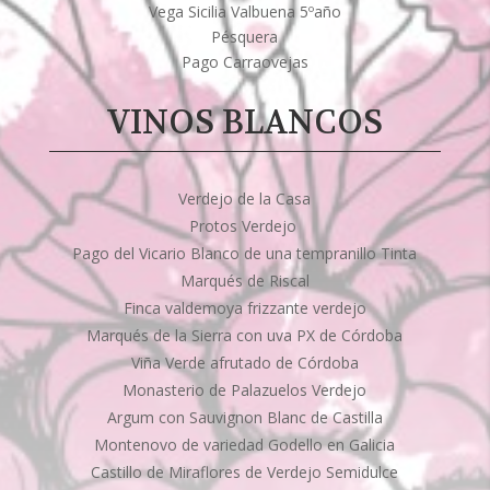
Vega Sicilia Valbuena 5ºaño
Pésquera
Pago Carraovejas
VINOS BLANCOS
Verdejo de la Casa
Protos Verdejo
Pago del Vicario Blanco de una tempranillo Tinta
Marqués de Riscal
Finca valdemoya frizzante verdejo
Marqués de la Sierra con uva PX de Córdoba
Viña Verde afrutado de Córdoba
Monasterio de Palazuelos Verdejo
Argum con Sauvignon Blanc de Castilla
Montenovo de variedad Godello en Galicia
Castillo de Miraflores de Verdejo Semidulce